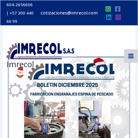
Ir
604-2656606
Por
imrecolsas
/
diciembre 1, 2025
al
cotizaciones@imrecol.com
|
+57 300 440
contenido
66 99
Imrecol